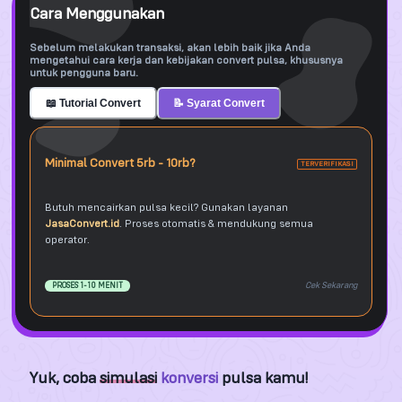
Cara Menggunakan
Sebelum melakukan transaksi, akan lebih baik jika Anda
mengetahui cara kerja dan kebijakan convert pulsa, khususnya
untuk pengguna baru.
📖 Tutorial Convert
📝 Syarat Convert
Minimal Convert 5rb - 10rb?
TERVERIFIKASI
Butuh mencairkan pulsa kecil? Gunakan layanan
JasaConvert.id
. Proses otomatis & mendukung semua
operator.
Cek Sekarang
PROSES 1-10 MENIT
Yuk, coba
simulasi
konversi
pulsa kamu!