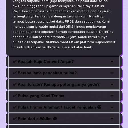
yang tak terpakai. Kami juga menyediakan paket data, saldo
ewallet, hingga top up game di layanan RajinPay. Saat ini
RajinConvert berusaha mengedepankan metode pembayaran
terlengkap yg terintegrasi dengan layanan kami RajinPay,
tempat jualan pulsa, paket data, PPOB dan sebagainya. Kami
menyediakan isi saldo mulai dari QRIS hingga pembayaran
dengan pulsa tak terpakai. Semua pembelian pulsa di RajinPay
dapat dilakukan secara otomatis 24 jam. Kalau kamu punya
pulsa tidak terpakai, silahkan manfaatkan platform RajinConvert
ini untuk dijadikan saldo dana, e-wallet atau bank.
✅
Apakah RajinConvert Aman?
✅
Berapa lama pencairan pulsa?
✅
Apa itu rate? Kenapa potongannya gede?
✅
Pulsa yang Kami Terima
✅
Pulsa Promo Alfamart / Target Penjualan 🤩
✅
Poin dari e-Wallet 🎁