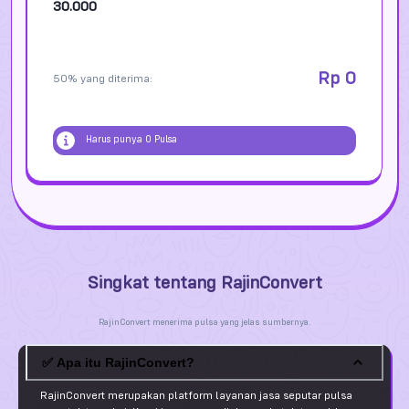
30.000
Rp
0
50
% yang diterima:
Harus punya
0
Pulsa
Singkat tentang RajinConvert
RajinConvert menerima pulsa yang jelas sumbernya.
✅
Apa itu RajinConvert?
RajinConvert merupakan platform layanan jasa seputar pulsa